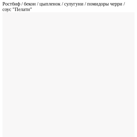
Ростбиф / бекон / цыпленок / сулугуни / помидоры черри /
cоус "Пелати"